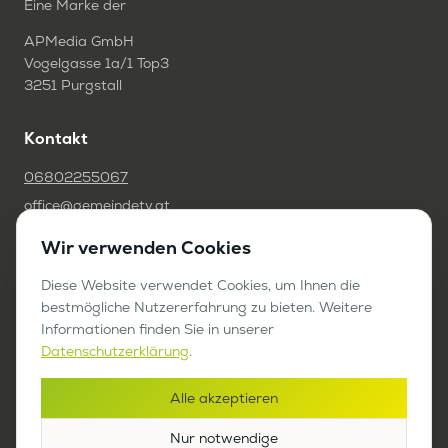
Eine Marke der
APMedia GmbH
Vogelgasse 1a/1 Top3
3251 Purgstall
Kontakt
06802255067
office@gemeindetv.at
Wir verwenden Cookies
FAQ
Diese Website verwendet Cookies, um Ihnen die
IMPRESSUM
bestmögliche Nutzererfahrung zu bieten. Weitere
DATENSCHUTZ
Informationen finden Sie in unserer
Datenschutzerklärung
.
Werben auf GemeindeTV
Alle akzeptieren
Bericht anfragen
Nur notwendige