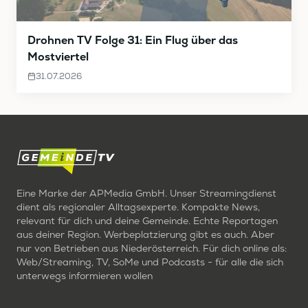
Drohnen TV Folge 31: Ein Flug über das
Mostviertel
31.07.2026
Eine Marke der APMedia GmbH. Unser Streamingdienst
dient als regionaler Alltagsexperte. Kompakte News,
relevant für dich und deine Gemeinde. Echte Reportagen
aus deiner Region. Werbeplatzierung gibt es auch. Aber
nur von Betrieben aus Niederösterreich. Für dich online als:
Web/Streaming, TV, SoMe und Podcasts - für alle die sich
unterwegs informieren wollen