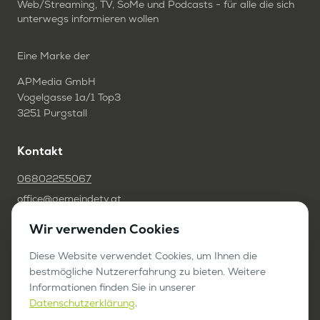
Web/Streaming, TV, SoMe und Podcasts - für alle die sich
unterwegs informieren wollen
Eine Marke der
APMedia GmbH
Vogelgasse 1a/1 Top3
3251 Purgstall
Kontakt
06802255067
office@gemeindetv.at
Wir verwenden Cookies
FAQ
IMPRESSUM
Diese Website verwendet Cookies, um Ihnen die
bestmögliche Nutzererfahrung zu bieten. Weitere
DATENSCHUTZ
Informationen finden Sie in unserer
Datenschutzerklärung
.