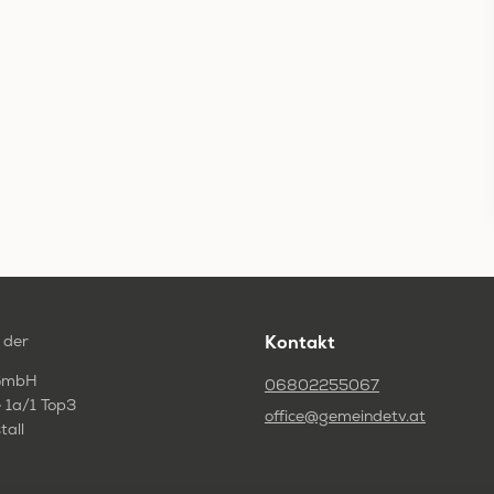
 der
Kontakt
GmbH
06802255067
 1a/1 Top3
office@gemeindetv.at
tall