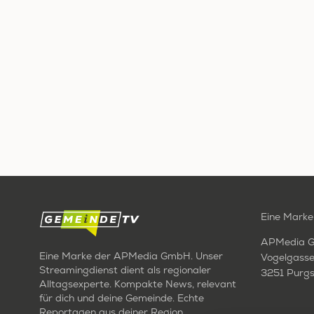
Eine Marke
APMedia 
Eine Marke der APMedia GmbH. Unser
Vogelgasse
Streamingdienst dient als regionaler
3251 Purgs
Alltagsexperte. Kompakte News, relevant
für dich und deine Gemeinde. Echte
Reportagen aus deiner Region.