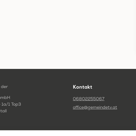
 der
Kontakt
GmbH
06802255067
 1a/1 Top3
office@gemeindetv.at
tall