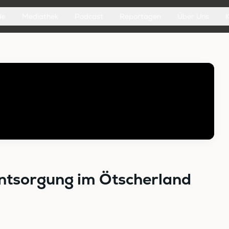
de
Mediathek
Podcast
Reportagen
Über Uns
ntsorgung im Ötscherland