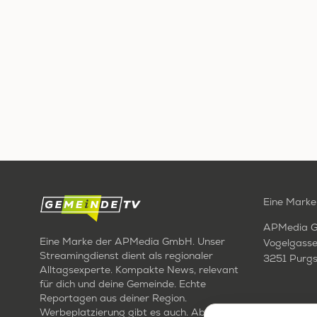
Eine Marke
APMedia 
Eine Marke der APMedia GmbH. Unser
Vogelgasse
Streamingdienst dient als regionaler
3251 Purgs
Alltagsexperte. Kompakte News, relevant
für dich und deine Gemeinde. Echte
Reportagen aus deiner Region.
Werbeplatzierung gibt es auch. Aber nur