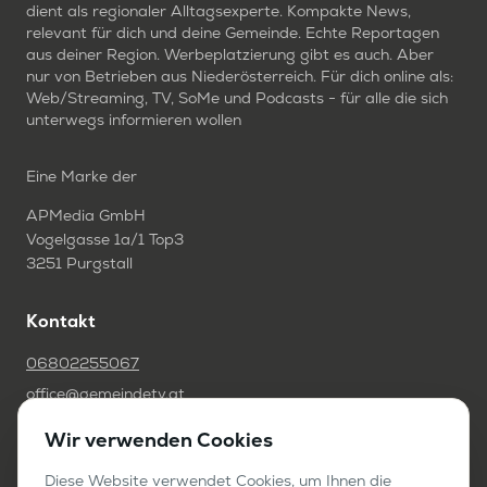
dient als regionaler Alltagsexperte. Kompakte News,
relevant für dich und deine Gemeinde. Echte Reportagen
aus deiner Region. Werbeplatzierung gibt es auch. Aber
nur von Betrieben aus Niederösterreich. Für dich online als:
Web/Streaming, TV, SoMe und Podcasts - für alle die sich
unterwegs informieren wollen
Eine Marke der
APMedia GmbH
Vogelgasse 1a/1 Top3
3251 Purgstall
Kontakt
06802255067
office@gemeindetv.at
Wir verwenden Cookies
FAQ
IMPRESSUM
Diese Website verwendet Cookies, um Ihnen die