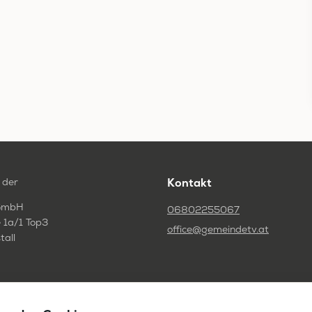
 der
Kontakt
GmbH
06802255067
 1a/1 Top3
office@gemeindetv.at
tall