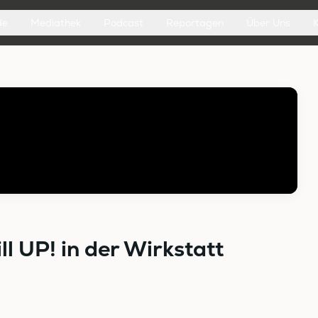
de
Mediathek
Podcast
Reportagen
Über Uns
ll UP! in der Wirkstatt