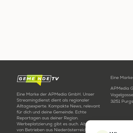
Eine Marke
APMedia 
Eine Marke der APMedia GmbH. Unser
Vogelgasse
Streamingdienst dient als regionaler
3251 Purgs
Alltagsexperte. Kompakte News, relevant
für dich und deine Gemeinde. Echte
Reportagen aus deiner Region.
Werbeplatzierung gibt es auch. Aber nur
von Betrieben aus Niederösterreich. Für