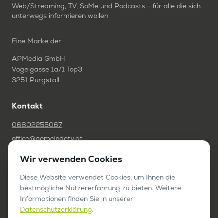
Web/Streaming, TV, SoMe und Podcasts - für alle die sich
unterwegs informieren wollen
Eine Marke der
APMedia GmbH
Vogelgasse 1a/1 Top3
3251 Purgstall
Kontakt
06802255067
office@gemeindetv.at
Wir verwenden Cookies
FAQ
IMPRESSUM
Diese Website verwendet Cookies, um Ihnen die
bestmögliche Nutzererfahrung zu bieten. Weitere
DATENSCHUTZ
Informationen finden Sie in unserer
Datenschutzerklärung
.