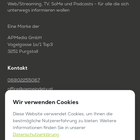
Web/Streaming, TV, SoMe und Podcasts - für alle die sich
unterwegs informieren wollen
Eine Marke der
APMedia GmbH
Vogelgasse 1a/1 Top3
3251 Purgstall
Kontakt
06802255067
office@gemeindetv.at
Wir verwenden Cookies
FAQ
IMPRESSUM
Diese Website verwendet Cookies, um Ihnen die
bestmögliche Nutzererfahrung zu bieten. Weitere
DATENSCHUTZ
Informationen finden Sie in unserer
Datenschutzerklärung
.