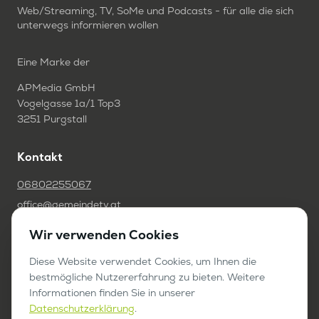
Web/Streaming, TV, SoMe und Podcasts - für alle die sich
unterwegs informieren wollen
Eine Marke der
APMedia GmbH
Vogelgasse 1a/1 Top3
3251 Purgstall
Kontakt
06802255067
office@gemeindetv.at
Wir verwenden Cookies
FAQ
Diese Website verwendet Cookies, um Ihnen die
IMPRESSUM
bestmögliche Nutzererfahrung zu bieten. Weitere
DATENSCHUTZ
Informationen finden Sie in unserer
Datenschutzerklärung
.