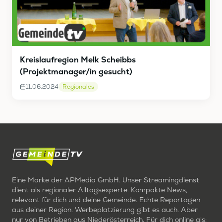
Kreislaufregion Melk Scheibbs
(Projektmanager/in gesucht)
11.06.2024
Regionales
Eine Marke der APMedia GmbH. Unser Streamingdienst
dient als regionaler Alltagsexperte. Kompakte News,
relevant für dich und deine Gemeinde. Echte Reportagen
aus deiner Region. Werbeplatzierung gibt es auch. Aber
nur von Betrieben aus Niederösterreich. Für dich online als: