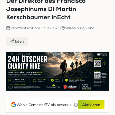
Der Direktor des Francisco
27
Josephinums DI Martin
seconds
Kerschbaumer InEcht
Veröffentlicht am
12.05.2026
Wieselburg Land
Teilen
Wähle GemeindeTV als bevorzugte Google-Quelle
Aktivieren