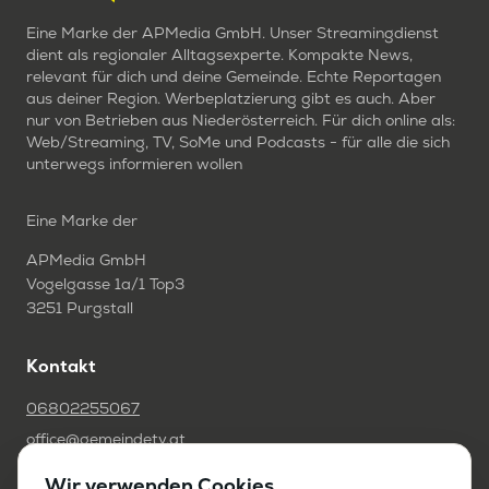
Eine Marke der APMedia GmbH. Unser Streamingdienst
dient als regionaler Alltagsexperte. Kompakte News,
relevant für dich und deine Gemeinde. Echte Reportagen
aus deiner Region. Werbeplatzierung gibt es auch. Aber
nur von Betrieben aus Niederösterreich. Für dich online als:
Web/Streaming, TV, SoMe und Podcasts - für alle die sich
unterwegs informieren wollen
Eine Marke der
APMedia GmbH
Vogelgasse 1a/1 Top3
3251 Purgstall
Kontakt
06802255067
office@gemeindetv.at
Wir verwenden Cookies