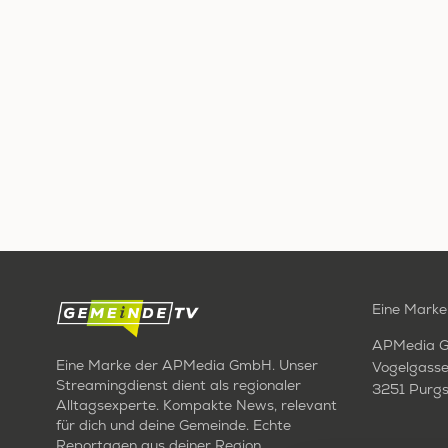
Eine Marke
APMedia 
Eine Marke der APMedia GmbH. Unser
Vogelgasse
Streamingdienst dient als regionaler
3251 Purgs
Alltagsexperte. Kompakte News, relevant
für dich und deine Gemeinde. Echte
Reportagen aus deiner Region.