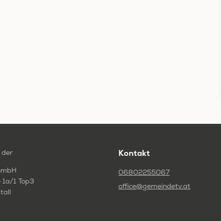
 der
Kontakt
GmbH
06802255067
 1a/1 Top3
office@gemeindetv.at
tall