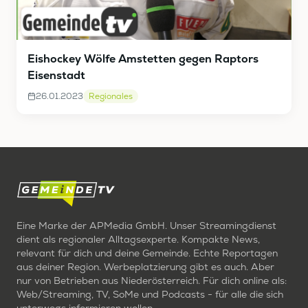
Eishockey Wölfe Amstetten gegen Raptors
Eisenstadt
26.01.2023
Regionales
Eine Marke der APMedia GmbH. Unser Streamingdienst
dient als regionaler Alltagsexperte. Kompakte News,
relevant für dich und deine Gemeinde. Echte Reportagen
aus deiner Region. Werbeplatzierung gibt es auch. Aber
nur von Betrieben aus Niederösterreich. Für dich online als:
Web/Streaming, TV, SoMe und Podcasts - für alle die sich