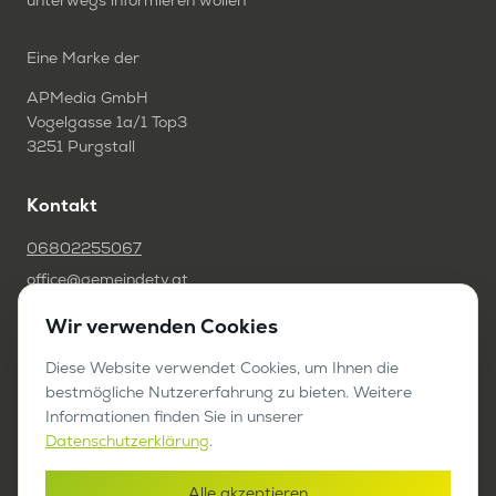
unterwegs informieren wollen
Eine Marke der
APMedia GmbH
Vogelgasse 1a/1 Top3
3251 Purgstall
Kontakt
06802255067
office@gemeindetv.at
Wir verwenden Cookies
FAQ
IMPRESSUM
Diese Website verwendet Cookies, um Ihnen die
bestmögliche Nutzererfahrung zu bieten. Weitere
DATENSCHUTZ
Informationen finden Sie in unserer
Datenschutzerklärung
.
Werben auf GemeindeTV
Alle akzeptieren