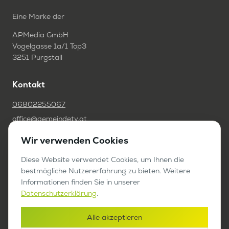
Eine Marke der
APMedia GmbH
Vogelgasse 1a/1 Top3
3251 Purgstall
Kontakt
06802255067
office@gemeindetv.at
Wir verwenden Cookies
FAQ
IMPRESSUM
Diese Website verwendet Cookies, um Ihnen die
bestmögliche Nutzererfahrung zu bieten. Weitere
DATENSCHUTZ
Informationen finden Sie in unserer
Datenschutzerklärung
.
Werben auf GemeindeTV
Alle akzeptieren