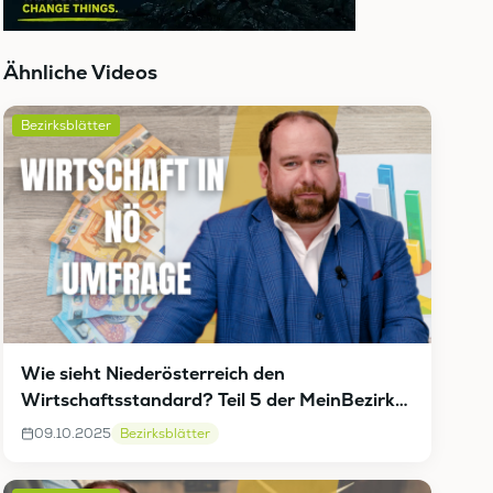
Ähnliche Videos
Bezirksblätter
Wie sieht Niederösterreich den
Wirtschaftsstandard? Teil 5 der MeinBezirk
Umfrage
09.10.2025
Bezirksblätter