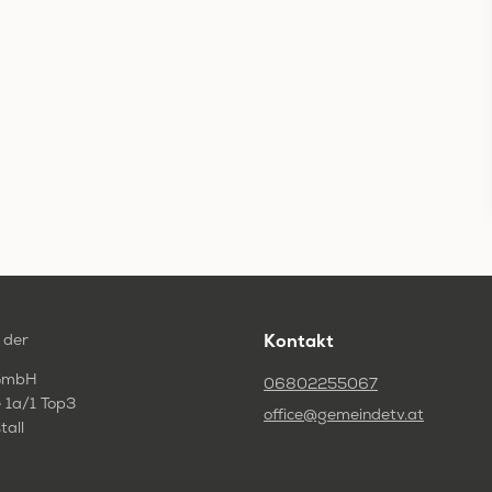
 der
Kontakt
GmbH
06802255067
 1a/1 Top3
office@gemeindetv.at
tall