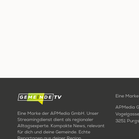
Eine Marke
APMedia 
Eine Marke der APMedia GmbH. Unser
Vogelgasse
Streamingdienst dient als regionaler
3251 Purgs
Alltagsexperte. Kompakte News, relevant
für dich und deine Gemeinde. Echte
Reportagen aus deiner Region.