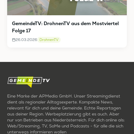
GemeindeTV: DrohnenTV aus dem Mostviertel
Folge 17
26.03.2026
DrohnenTV
Eine Marke der APMedia GmbH. Unser Streamingdienst
dient als regionaler Alltagsexperte. Kompakte News,
relevant für dich und deine Gemeinde. Echte Reportagen
aus deiner Region. Werbeplatzierung gibt es auch. Aber
nur von Betrieben aus Niederösterreich. Für dich online als:
Web/Streaming, TV, SoMe und Podcasts - für alle die sich
unterwegs informieren wollen