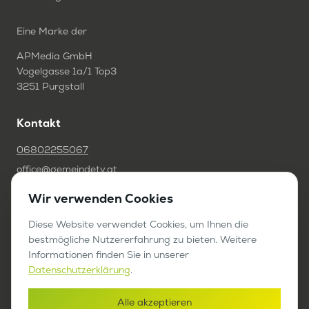
Eine Marke der
APMedia GmbH
Vogelgasse 1a/1 Top3
3251 Purgstall
Kontakt
06802255067
office@gemeindetv.at
Wir verwenden Cookies
FAQ
IMPRESSUM
Diese Website verwendet Cookies, um Ihnen die
bestmögliche Nutzererfahrung zu bieten. Weitere
DATENSCHUTZ
Informationen finden Sie in unserer
Datenschutzerklärung
.
Werben auf GemeindeTV
Alle akzeptieren