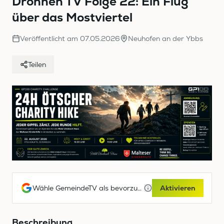
Drohnen TV Folge 22: Ein Flug
9
über das Mostviertel
seconds
Veröffentlicht am
07.05.2026
Neuhofen an der Ybbs
Teilen
Wähle GemeindeTV als bevorzugte Google-Quelle
Aktivieren
Beschreibung