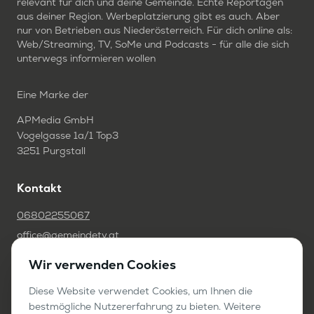
relevant für dich und deine Gemeinde. Echte Reportagen
aus deiner Region. Werbeplatzierung gibt es auch. Aber
nur von Betrieben aus Niederösterreich. Für dich online als:
Web/Streaming, TV, SoMe und Podcasts - für alle die sich
unterwegs informieren wollen
Eine Marke der
APMedia GmbH
Vogelgasse 1a/1 Top3
3251 Purgstall
Kontakt
06802255067
office@gemeindetv.at
Wir verwenden Cookies
FAQ
IMPRESSUM
Diese Website verwendet Cookies, um Ihnen die
bestmögliche Nutzererfahrung zu bieten. Weitere
DATENSCHUTZ