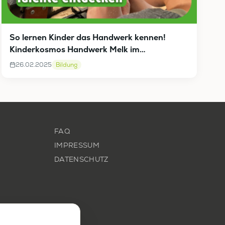
So lernen Kinder das Handwerk kennen!
Kinderkosmos Handwerk Melk im
GemeindeTV Talk!
26.02.2025
Bildung
FAQ
IMPRESSUM
DATENSCHUTZ