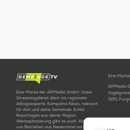
Eine Marke
APMedia 
Eine Marke der APMedia GmbH. Unser
Vogelgasse
Streamingdienst dient als regionaler
3251 Purgs
Alltagsexperte. Kompakte News, relevant
für dich und deine Gemeinde. Echte
Reportagen aus deiner Region.
Werbeplatzierung gibt es auch. Aber nur
von Betrieben aus Niederösterreich. Für