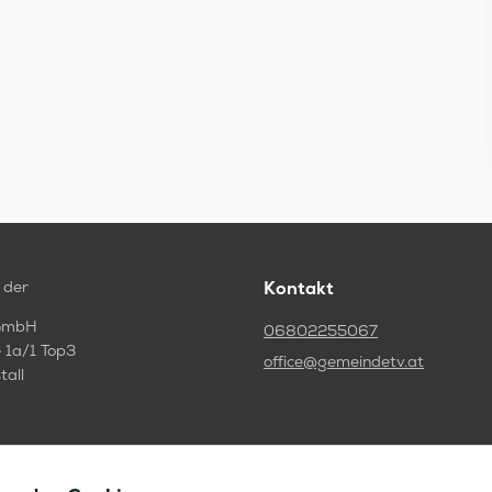
 der
Kontakt
GmbH
06802255067
 1a/1 Top3
office@gemeindetv.at
tall