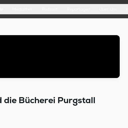
de
Mediathek
Podcast
Reportagen
Über Uns
 die Bücherei Purgstall