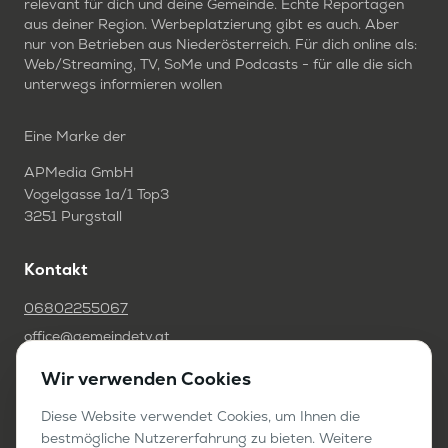
relevant für dich und deine Gemeinde. Echte Reportagen
aus deiner Region. Werbeplatzierung gibt es auch. Aber
nur von Betrieben aus Niederösterreich. Für dich online als:
Web/Streaming, TV, SoMe und Podcasts - für alle die sich
unterwegs informieren wollen
Eine Marke der
APMedia GmbH
Vogelgasse 1a/1 Top3
3251 Purgstall
Kontakt
06802255067
office@gemeindetv.at
Wir verwenden Cookies
FAQ
IMPRESSUM
Diese Website verwendet Cookies, um Ihnen die
bestmögliche Nutzererfahrung zu bieten. Weitere
DATENSCHUTZ