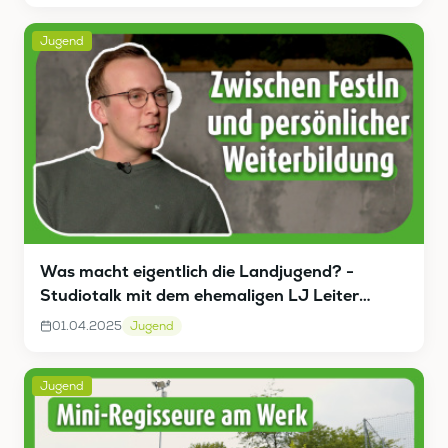
Jugend
Was macht eigentlich die Landjugend? -
Studiotalk mit dem ehemaligen LJ Leiter
Höhlmüller Markus
01.04.2025
Jugend
Jugend