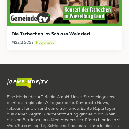
Die Tschechen im Schloss Weinzierl
22.11.2023
Regionales
Eine Marke der APMedia GmbH. Unser Streamingdienst
dient als regionaler Alltagsexperte. Kompakte News,
relevant für dich und deine Gemeinde. Echte Reportagen
aus deiner Region. Werbeplatzierung gibt es auch. Aber
nur von Betrieben aus Niederösterreich. Für dich online als:
Web/Streaming, TV, SoMe und Podcasts - für alle die sich