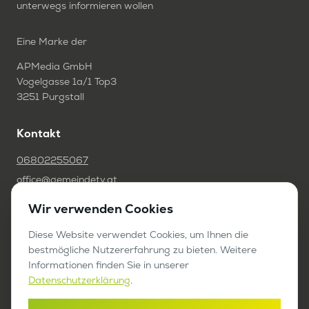
unterwegs informieren wollen
Eine Marke der
APMedia GmbH
Vogelgasse 1a/1 Top3
3251 Purgstall
Kontakt
06802255067
office@gemeindetv.at
Wir verwenden Cookies
FAQ
IMPRESSUM
Diese Website verwendet Cookies, um Ihnen die
bestmögliche Nutzererfahrung zu bieten. Weitere
DATENSCHUTZ
Informationen finden Sie in unserer
Datenschutzerklärung
.
Werben auf GemeindeTV