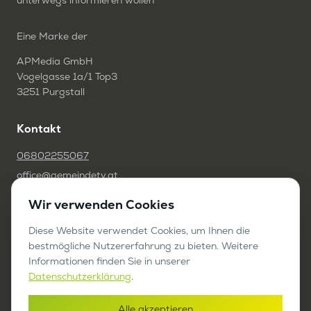
unterwegs informieren wollen
Eine Marke der
APMedia GmbH
Vogelgasse 1a/1 Top3
3251 Purgstall
Kontakt
06802255067
office@gemeindetv.at
Wir verwenden Cookies
FAQ
IMPRESSUM
Diese Website verwendet Cookies, um Ihnen die
bestmögliche Nutzererfahrung zu bieten. Weitere
DATENSCHUTZ
Informationen finden Sie in unserer
Datenschutzerklärung
.
Werben auf GemeindeTV
Alle akzeptieren