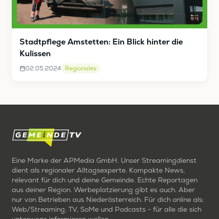
Stadtpflege Amstetten: Ein Blick hinter die
Kulissen
02.05.2024
Regionales
Eine Marke der APMedia GmbH. Unser Streamingdienst
dient als regionaler Alltagsexperte. Kompakte News,
relevant für dich und deine Gemeinde. Echte Reportagen
aus deiner Region. Werbeplatzierung gibt es auch. Aber
nur von Betrieben aus Niederösterreich. Für dich online als:
Web/Streaming, TV, SoMe und Podcasts - für alle die sich