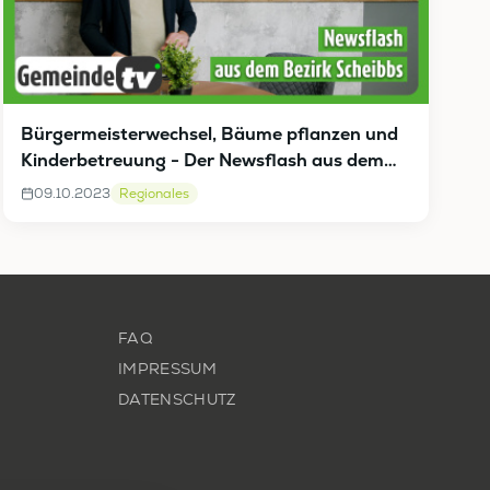
Bürgermeisterwechsel, Bäume pflanzen und
Kinderbetreuung - Der Newsflash aus dem
Bezirk Scheibbs
09.10.2023
Regionales
FAQ
IMPRESSUM
DATENSCHUTZ