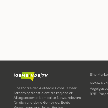
Eine Marke
APMedia 
Eine Marke der APMedia GmbH. Unser
Vogelgasse
Streamingdienst dient als regionaler
3251 Purgs
Alltagsexperte. Kompakte News, relevant
für dich und deine Gemeinde. Echte
Reportagen aus deiner Region.