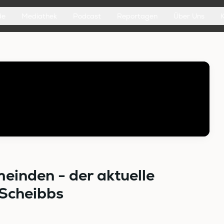
de
Mediathek
Podcast
Reportagen
Über Uns
meinden - der aktuelle
 Scheibbs