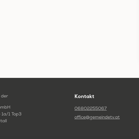
 der
Kontakt
GmbH
06802255067
 1a/1 Top3
office@gemeindetv.at
tall