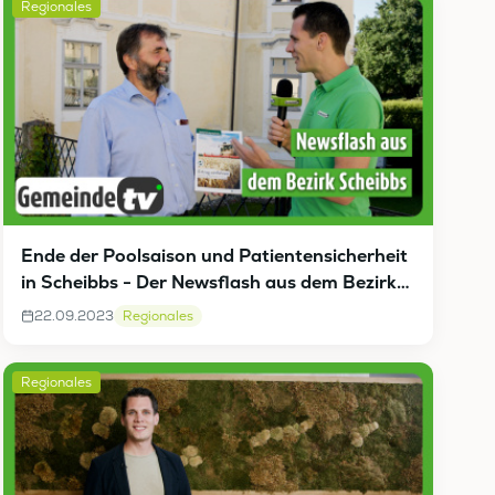
Regionales
Ende der Poolsaison und Patientensicherheit
in Scheibbs - Der Newsflash aus dem Bezirk
Scheibbs
22.09.2023
Regionales
Regionales