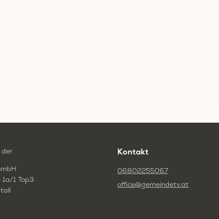
 der
Kontakt
GmbH
06802255067
 1a/1 Top3
office@gemeindetv.at
tall