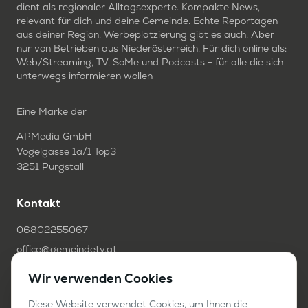
dient als regionaler Alltagsexperte. Kompakte News,
relevant für dich und deine Gemeinde. Echte Reportagen
aus deiner Region. Werbeplatzierung gibt es auch. Aber
nur von Betrieben aus Niederösterreich. Für dich online als:
Web/Streaming, TV, SoMe und Podcasts - für alle die sich
unterwegs informieren wollen
Eine Marke der
APMedia GmbH
Vogelgasse 1a/1 Top3
3251 Purgstall
Kontakt
06802255067
office@gemeindetv.at
Wir verwenden Cookies
FAQ
IMPRESSUM
Diese Website verwendet Cookies, um Ihnen die