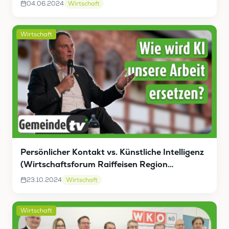
04.06.2024
Wirtschaft
Wirtschaft
Persönlicher Kontakt vs. Künstliche Intelligenz
(Wirtschaftsforum Raiffeisen Region
Schallaburg)
23.10.2024
Wirtschaft
Wirtschaft