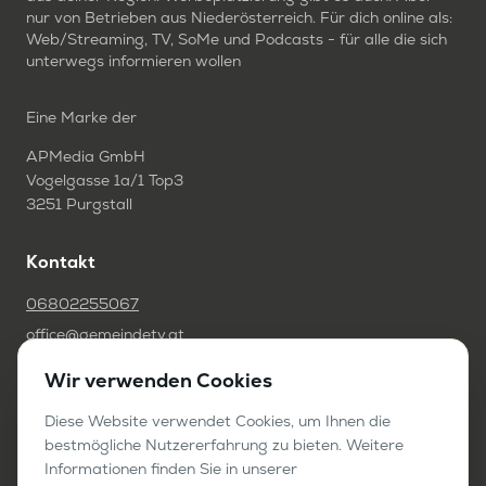
nur von Betrieben aus Niederösterreich. Für dich online als:
Web/Streaming, TV, SoMe und Podcasts - für alle die sich
unterwegs informieren wollen
Eine Marke der
APMedia GmbH
Vogelgasse 1a/1 Top3
3251 Purgstall
Kontakt
06802255067
office@gemeindetv.at
Wir verwenden Cookies
FAQ
IMPRESSUM
Diese Website verwendet Cookies, um Ihnen die
bestmögliche Nutzererfahrung zu bieten. Weitere
DATENSCHUTZ
Informationen finden Sie in unserer