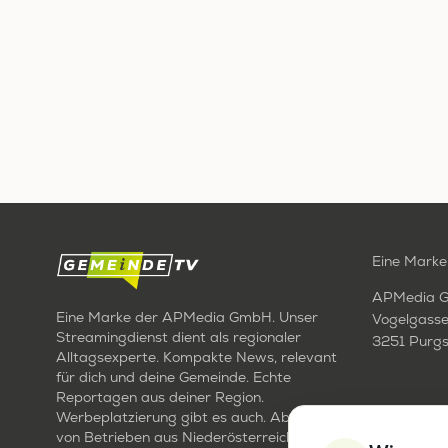
Eine Marke
APMedia 
Eine Marke der APMedia GmbH. Unser
Vogelgasse
Streamingdienst dient als regionaler
3251 Purgs
Alltagsexperte. Kompakte News, relevant
für dich und deine Gemeinde. Echte
Reportagen aus deiner Region.
Werbeplatzierung gibt es auch. Aber nur
von Betrieben aus Niederösterreich. Für