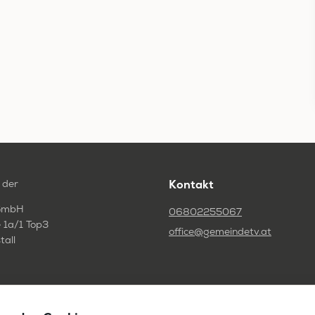
 der
Kontakt
GmbH
06802255067
 1a/1 Top3
office@gemeindetv.at
tall