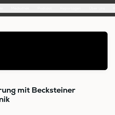
de
Mediathek
Podcast
Reportagen
Über Uns
ung mit Becksteiner
nik