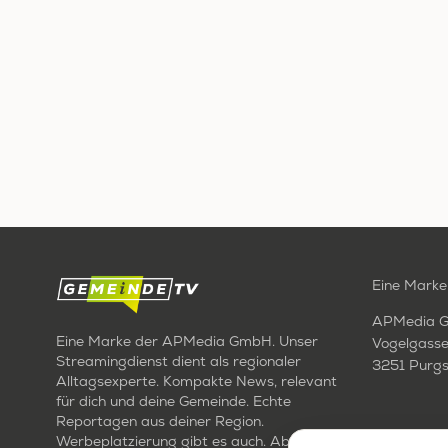
Eine Marke
APMedia 
Eine Marke der APMedia GmbH. Unser
Vogelgasse
Streamingdienst dient als regionaler
3251 Purgs
Alltagsexperte. Kompakte News, relevant
für dich und deine Gemeinde. Echte
Reportagen aus deiner Region.
Werbeplatzierung gibt es auch. Aber nur