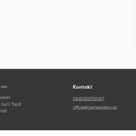
 der
Kontakt
GmbH
06802255067
 1a/1 Top3
office@gemeindetv.at
tall