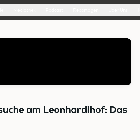
de
Mediathek
Podcast
Reportagen
Über Uns
rsuche am Leonhardihof: Das