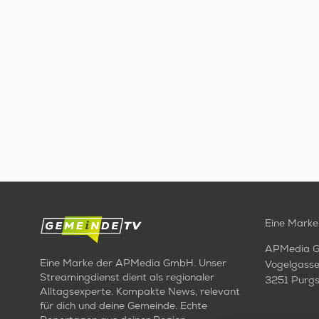
Eine Marke
APMedia 
Eine Marke der APMedia GmbH. Unser
Vogelgasse
Streamingdienst dient als regionaler
3251 Purgs
Alltagsexperte. Kompakte News, relevant
für dich und deine Gemeinde. Echte