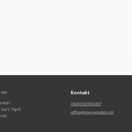
 der
Kontakt
GmbH
06802255067
 1a/1 Top3
office@gemeindetv.at
tall