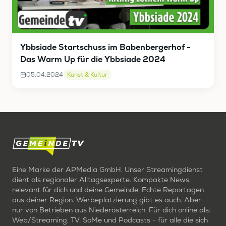
Ybbsiade Startschuss im Babenbergerhof -
Das Warm Up für die Ybbsiade 2024
05.04.2024
Kunst & Kultur
Eine Marke der APMedia GmbH. Unser Streamingdienst
dient als regionaler Alltagsexperte. Kompakte News,
relevant für dich und deine Gemeinde. Echte Reportagen
aus deiner Region. Werbeplatzierung gibt es auch. Aber
nur von Betrieben aus Niederösterreich. Für dich online als:
Web/Streaming, TV, SoMe und Podcasts - für alle die sich