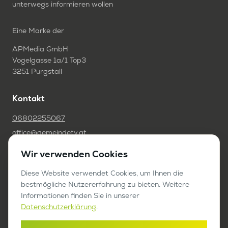
unterwegs informieren wollen
Eine Marke der
APMedia GmbH
Vogelgasse 1a/1 Top3
3251 Purgstall
Kontakt
06802255067
office@gemeindetv.at
Wir verwenden Cookies
FAQ
IMPRESSUM
Diese Website verwendet Cookies, um Ihnen die
bestmögliche Nutzererfahrung zu bieten. Weitere
DATENSCHUTZ
Informationen finden Sie in unserer
Datenschutzerklärung
.
Werben auf GemeindeTV