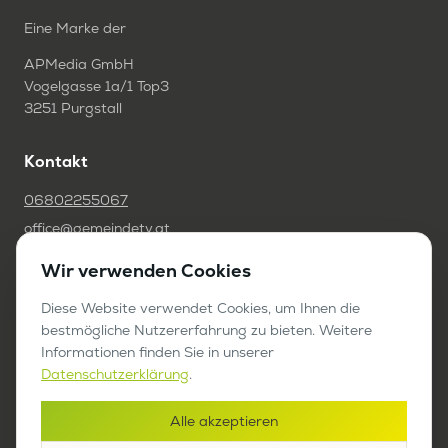
Eine Marke der
APMedia GmbH
Vogelgasse 1a/1 Top3
3251 Purgstall
Kontakt
06802255067
office@gemeindetv.at
Wir verwenden Cookies
FAQ
IMPRESSUM
Diese Website verwendet Cookies, um Ihnen die
bestmögliche Nutzererfahrung zu bieten. Weitere
DATENSCHUTZ
Informationen finden Sie in unserer
Datenschutzerklärung
.
Werben auf GemeindeTV
Alle akzeptieren