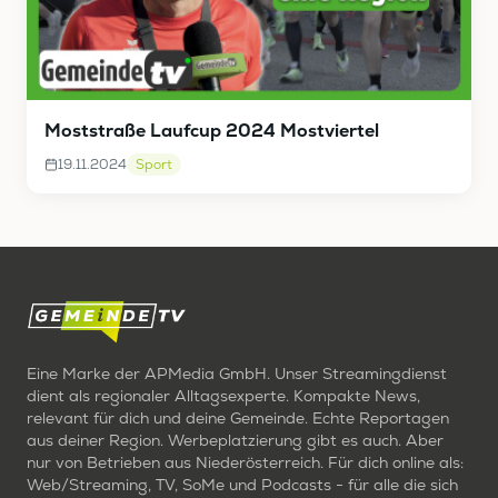
Moststraße Laufcup 2024 Mostviertel
19.11.2024
Sport
Eine Marke der APMedia GmbH. Unser Streamingdienst
dient als regionaler Alltagsexperte. Kompakte News,
relevant für dich und deine Gemeinde. Echte Reportagen
aus deiner Region. Werbeplatzierung gibt es auch. Aber
nur von Betrieben aus Niederösterreich. Für dich online als:
Web/Streaming, TV, SoMe und Podcasts - für alle die sich