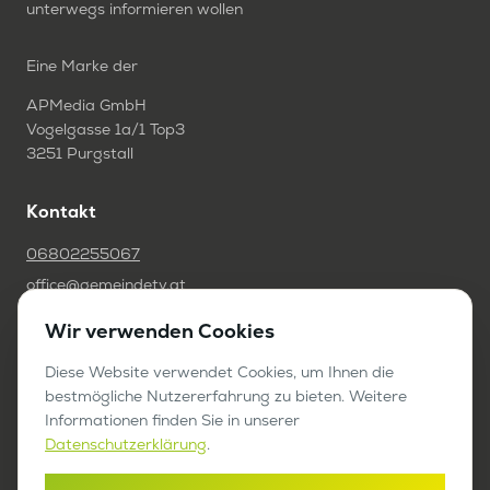
unterwegs informieren wollen
Eine Marke der
APMedia GmbH
Vogelgasse 1a/1 Top3
3251 Purgstall
Kontakt
06802255067
office@gemeindetv.at
Wir verwenden Cookies
FAQ
IMPRESSUM
Diese Website verwendet Cookies, um Ihnen die
bestmögliche Nutzererfahrung zu bieten. Weitere
DATENSCHUTZ
Informationen finden Sie in unserer
Datenschutzerklärung
.
Werben auf GemeindeTV