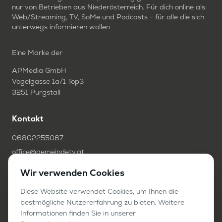
nur von Betrieben aus Niederösterreich. Für dich online als:
Web/Streaming, TV, SoMe und Podcasts - für alle die sich
unterwegs informieren wollen
Eine Marke der
APMedia GmbH
Vogelgasse 1a/1 Top3
3251 Purgstall
Kontakt
06802255067
office@gemeindetv.at
Wir verwenden Cookies
FAQ
IMPRESSUM
Diese Website verwendet Cookies, um Ihnen die
bestmögliche Nutzererfahrung zu bieten. Weitere
DATENSCHUTZ
Informationen finden Sie in unserer