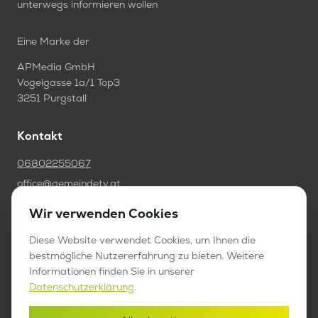
unterwegs informieren wollen
Eine Marke der
APMedia GmbH
Vogelgasse 1a/1 Top3
3251 Purgstall
Kontakt
06802255067
office@gemeindetv.at
Wir verwenden Cookies
FAQ
IMPRESSUM
Diese Website verwendet Cookies, um Ihnen die
bestmögliche Nutzererfahrung zu bieten. Weitere
DATENSCHUTZ
Informationen finden Sie in unserer
Datenschutzerklärung
.
Werben auf GemeindeTV