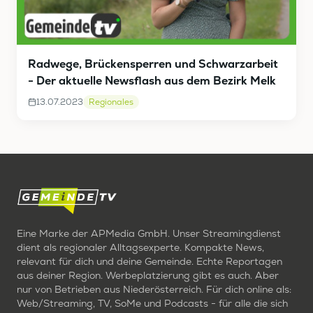
Radwege, Brückensperren und Schwarzarbeit
- Der aktuelle Newsflash aus dem Bezirk Melk
13.07.2023
Regionales
Eine Marke der APMedia GmbH. Unser Streamingdienst
dient als regionaler Alltagsexperte. Kompakte News,
relevant für dich und deine Gemeinde. Echte Reportagen
aus deiner Region. Werbeplatzierung gibt es auch. Aber
nur von Betrieben aus Niederösterreich. Für dich online als:
Web/Streaming, TV, SoMe und Podcasts - für alle die sich