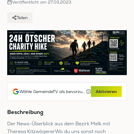
Veröffentlicht am
27.03.2023
Teilen
Wähle GemeindeTV als bevorzugte Google-Quelle
Aktivieren
Beschreibung
Der News-Überblick aus dem Bezirk Melk mit
Theresa KitzwögererWo du uns sonst noch