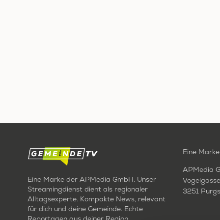
Eine Marke
APMedia 
Eine Marke der APMedia GmbH. Unser
Vogelgasse
Streamingdienst dient als regionaler
3251 Purgs
Alltagsexperte. Kompakte News, relevant
für dich und deine Gemeinde. Echte
Reportagen aus deiner Region.