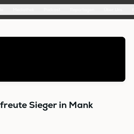
de
Mediathek
Podcast
Reportagen
Über Uns
freute Sieger in Mank