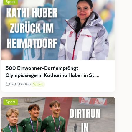
Sport
500 Einwohner-Dorf empfängt
Olympiasiegerin Katharina Huber in St.
Georgen am Reith
02.03.2026
Sport
Sport