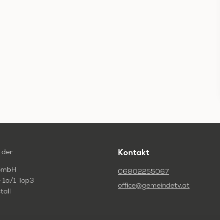
 der
Kontakt
GmbH
06802255067
 1a/1 Top3
office@gemeindetv.at
tall