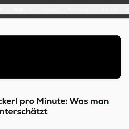
de
Mediathek
Podcast
Reportagen
Über Uns
ckerl pro Minute: Was man
nterschätzt