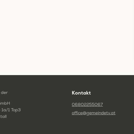
 der
Kontakt
GmbH
06802255067
 1a/1 Top3
office@gemeindetv.at
tall