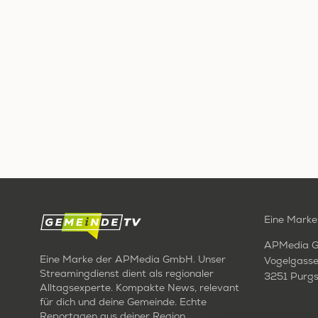
Eine Marke
APMedia 
Eine Marke der APMedia GmbH. Unser
Vogelgasse
Streamingdienst dient als regionaler
3251 Purgs
Alltagsexperte. Kompakte News, relevant
für dich und deine Gemeinde. Echte
Reportagen aus deiner Region.