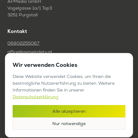
APMedia GmbH
Vogelgasse 1a/1 Top3
3251 Purgstall
Kontakt
06802255067
office@gemeindetv.at
Wir verwenden Cookies
FAQ
IMPRESSUM
Diese Website verwendet Cookies, um Ihnen die
bestmögliche Nutzererfahrung zu bieten. Weitere
DATENSCHUTZ
Informationen finden Sie in unserer
Datenschutzerklärung
.
Werben auf GemeindeTV
Alle akzeptieren
Bericht anfragen
Nur notwendige