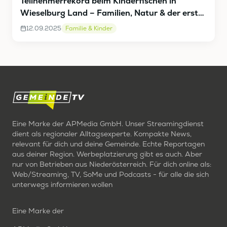
Teilnehmerrekord beim Kinderfischen in
Wieselburg Land – Familien, Natur & der erste
große Fang
12.09.2025
Familie & Kinder
Eine Marke der APMedia GmbH. Unser Streamingdienst
dient als regionaler Alltagsexperte. Kompakte News,
relevant für dich und deine Gemeinde. Echte Reportagen
aus deiner Region. Werbeplatzierung gibt es auch. Aber
nur von Betrieben aus Niederösterreich. Für dich online als:
Web/Streaming, TV, SoMe und Podcasts - für alle die sich
unterwegs informieren wollen
Eine Marke der