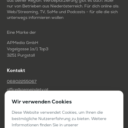
aus deiner Region. Werbeplatzierung gibt es auch. Aber
nur von Betrieben aus Niederösterreich. Für dich online als:
Web/Streaming, TV, SoMe und Podcasts - für alle die sich
unterwegs informieren wollen
Eine Marke der
APMedia GmbH
Vogelgasse 1a/1 Top3
3251 Purgstall
Kontakt
06802255067
office@gemeindetv.at
Wir verwenden Cookies
FAQ
Diese Website verwendet Cookies, um Ihnen die
IMPRESSUM
bestmögliche Nutzererfahrung zu bieten. Weitere
DATENSCHUTZ
Informationen finden Sie in unserer