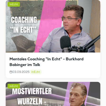
InEcht
Mentales Coaching "In Echt" - Burkhard
Babinger im Talk
03.09.2025
InEcht
InEcht