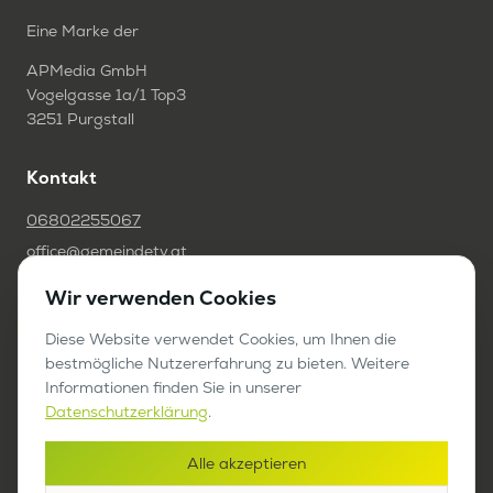
Eine Marke der
APMedia GmbH
Vogelgasse 1a/1 Top3
3251 Purgstall
Kontakt
06802255067
office@gemeindetv.at
Wir verwenden Cookies
FAQ
IMPRESSUM
Diese Website verwendet Cookies, um Ihnen die
bestmögliche Nutzererfahrung zu bieten. Weitere
DATENSCHUTZ
Informationen finden Sie in unserer
Datenschutzerklärung
.
Werben auf GemeindeTV
Alle akzeptieren