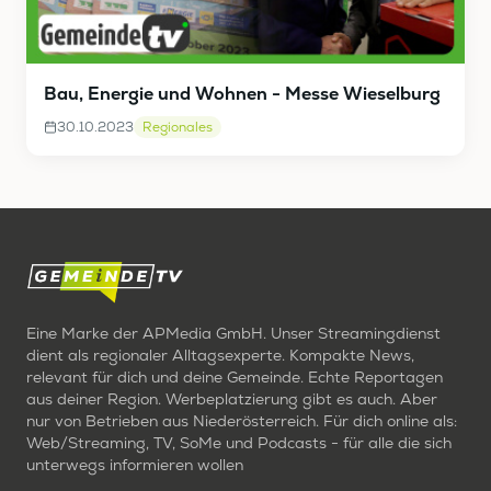
Bau, Energie und Wohnen - Messe Wieselburg
30.10.2023
Regionales
Eine Marke der APMedia GmbH. Unser Streamingdienst
dient als regionaler Alltagsexperte. Kompakte News,
relevant für dich und deine Gemeinde. Echte Reportagen
aus deiner Region. Werbeplatzierung gibt es auch. Aber
nur von Betrieben aus Niederösterreich. Für dich online als:
Web/Streaming, TV, SoMe und Podcasts - für alle die sich
unterwegs informieren wollen