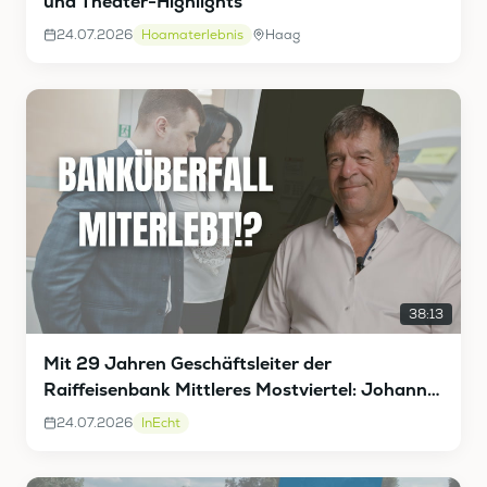
und Theater-Highlights
24.07.2026
Hoamaterlebnis
Haag
38:13
Mit 29 Jahren Geschäftsleiter der
Raiffeisenbank Mittleres Mostviertel: Johann
Vieghofer InEcht
24.07.2026
InEcht