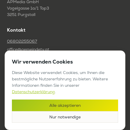
APMedia GmbH
Vogelgasse 1a/1 Top3
3251 Purgstall
Kontakt
06802255067
office@gemeindetv.at
Wir verwenden Cookies
FAQ
Diese Website verwendet Cookies, um Ihnen die
IMPRESSUM
bestmögliche Nutzererfahrung zu bieten. Weitere
DATENSCHUTZ
Informationen finden Sie in unserer
Datenschutzerklärung
.
Werben auf GemeindeTV
Alle akzeptieren
Bericht anfragen
Nur notwendige