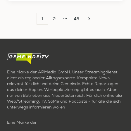
1
2
48
More pages
Eine Marke der APMedia GmbH. Unser Streamingdienst
dient als regionaler Alltagsexperte. Kompakte News,
relevant für dich und deine Gemeinde. Echte Reportagen
aus deiner Region. Werbeplatzierung gibt es auch. Aber
nur von Betrieben aus Niederösterreich. Für dich online als:
Web/Streaming, TV, SoMe und Podcasts - für alle die sich
unterwegs informieren wollen
Eine Marke der