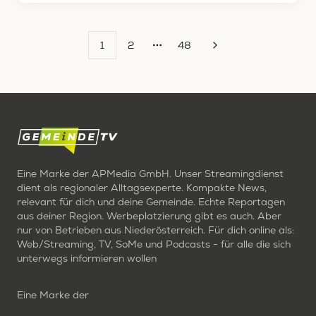
1
2
48
More pages
Eine Marke der APMedia GmbH. Unser Streamingdienst
dient als regionaler Alltagsexperte. Kompakte News,
relevant für dich und deine Gemeinde. Echte Reportagen
aus deiner Region. Werbeplatzierung gibt es auch. Aber
nur von Betrieben aus Niederösterreich. Für dich online als:
Web/Streaming, TV, SoMe und Podcasts - für alle die sich
unterwegs informieren wollen
Eine Marke der