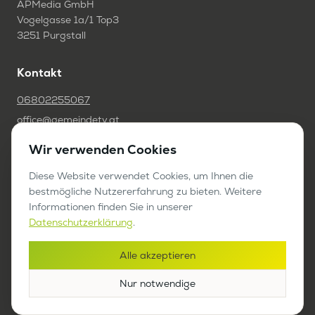
APMedia GmbH
Vogelgasse 1a/1 Top3
3251 Purgstall
Kontakt
06802255067
office@gemeindetv.at
Wir verwenden Cookies
FAQ
Diese Website verwendet Cookies, um Ihnen die
IMPRESSUM
bestmögliche Nutzererfahrung zu bieten. Weitere
DATENSCHUTZ
Informationen finden Sie in unserer
Datenschutzerklärung
.
Werben auf GemeindeTV
Alle akzeptieren
Bericht anfragen
Nur notwendige