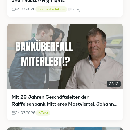
und Theater-Highlights
24.07.2026
Hoamaterlebnis
Haag
38:13
Mit 29 Jahren Geschäftsleiter der
Raiffeisenbank Mittleres Mostviertel: Johann
Vieghofer InEcht
24.07.2026
InEcht