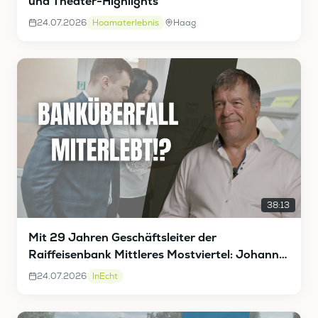
und Theater-Highlights
24.07.2026
Hoamaterlebnis
Haag
38:13
Mit 29 Jahren Geschäftsleiter der
Raiffeisenbank Mittleres Mostviertel: Johann
Vieghofer InEcht
24.07.2026
InEcht