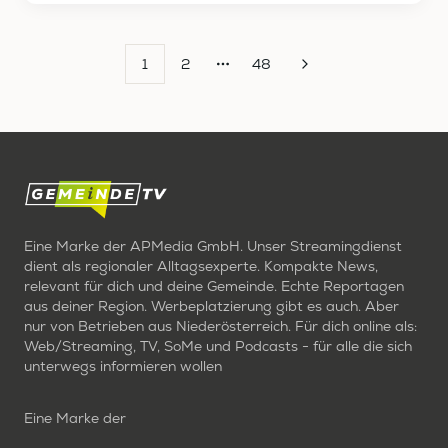
1
2
48
More pages
Eine Marke der APMedia GmbH. Unser Streamingdienst
dient als regionaler Alltagsexperte. Kompakte News,
relevant für dich und deine Gemeinde. Echte Reportagen
aus deiner Region. Werbeplatzierung gibt es auch. Aber
nur von Betrieben aus Niederösterreich. Für dich online als:
Web/Streaming, TV, SoMe und Podcasts - für alle die sich
unterwegs informieren wollen
Eine Marke der