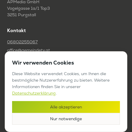
APMedia GmbH
Vogelgasse 1a/1 Top3
3251 Purgstall
Kontakt
06802255067
office@gemeindetv.at
Wir verwenden Cookies
FAQ
Diese Website verwendet Cookies, um Ihnen die
IMPRESSUM
bestmögliche Nutzererfahrung zu bieten. Weitere
DATENSCHUTZ
Informationen finden Sie in unserer
Datenschutzerklärung
.
Werben auf GemeindeTV
Alle akzeptieren
Bericht anfragen
Nur notwendige