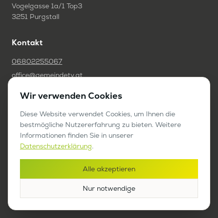
Vogelgasse 1a/1 Top3
3251 Purgstall
Kontakt
06802255067
office@gemeindetv.at
Wir verwenden Cookies
FAQ
Diese Website verwendet Cookies, um Ihnen die
IMPRESSUM
bestmögliche Nutzererfahrung zu bieten. Weitere
DATENSCHUTZ
Informationen finden Sie in unserer
Datenschutzerklärung
.
Werben auf GemeindeTV
Alle akzeptieren
Bericht anfragen
Nur notwendige