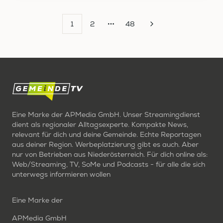
1
2
48
More pages
Eine Marke der APMedia GmbH. Unser Streamingdienst
dient als regionaler Alltagsexperte. Kompakte News,
relevant für dich und deine Gemeinde. Echte Reportagen
aus deiner Region. Werbeplatzierung gibt es auch. Aber
nur von Betrieben aus Niederösterreich. Für dich online als:
Web/Streaming, TV, SoMe und Podcasts - für alle die sich
unterwegs informieren wollen
Eine Marke der
APMedia GmbH