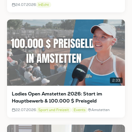
Vieghofer InEcht
24.07.2026
InEcht
2:33
Ladies Open Amstetten 2026: Start im
Hauptbewerb & 100.000 $ Preisgeld
22.07.2026
Sport und Freizeit
Events
Amstetten