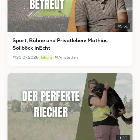
45:51
Sport, Bühne und Privatleben: Mathias
Sollböck InEcht
30.07.2026
InEcht
Amstetten
11:30