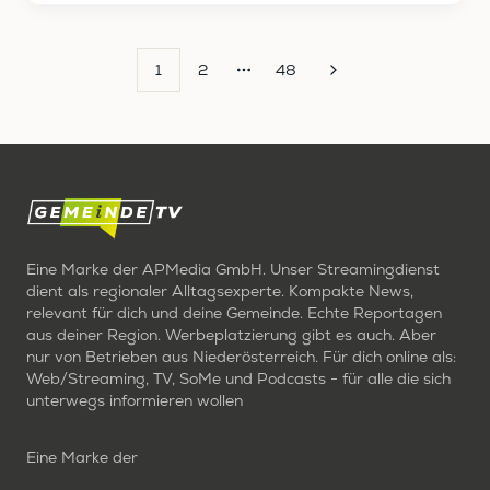
1
2
48
More pages
Eine Marke der APMedia GmbH. Unser Streamingdienst
dient als regionaler Alltagsexperte. Kompakte News,
relevant für dich und deine Gemeinde. Echte Reportagen
aus deiner Region. Werbeplatzierung gibt es auch. Aber
nur von Betrieben aus Niederösterreich. Für dich online als:
Web/Streaming, TV, SoMe und Podcasts - für alle die sich
unterwegs informieren wollen
Eine Marke der