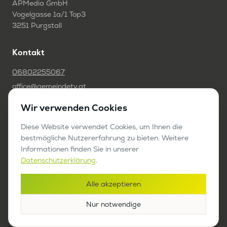
APMedia GmbH
Vogelgasse 1a/1 Top3
3251 Purgstall
Kontakt
06802255067
office@gemeindetv.at
Wir verwenden Cookies
FAQ
Diese Website verwendet Cookies, um Ihnen die
IMPRESSUM
bestmögliche Nutzererfahrung zu bieten. Weitere
DATENSCHUTZ
Informationen finden Sie in unserer
Datenschutzerklärung
.
Werben auf GemeindeTV
Alle akzeptieren
Bericht anfragen
Nur notwendige