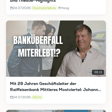
und Theater-Highlights
24.07.2026
Hoamaterlebnis
Haag
38:13
Mit 29 Jahren Geschäftsleiter der
Raiffeisenbank Mittleres Mostviertel: Johann
Vieghofer InEcht
24.07.2026
InEcht