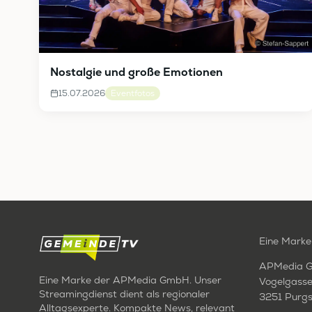
Nostalgie und große Emotionen
15.07.2026
Eventfotos
Eine Marke
APMedia 
Eine Marke der APMedia GmbH. Unser
Vogelgasse
Streamingdienst dient als regionaler
3251 Purgs
Alltagsexperte. Kompakte News, relevant