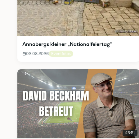
Annabergs kleiner „Nationalfeiertag“
02.08.2026
Eventfotos
45:51