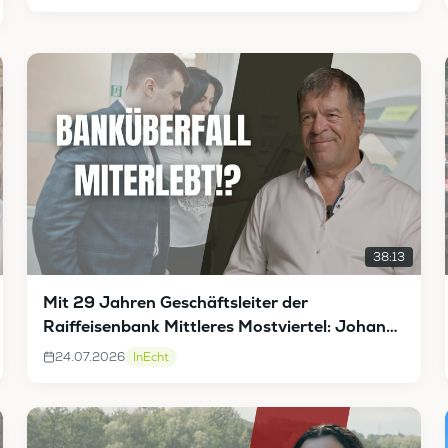
38:13
Mit 29 Jahren Geschäftsleiter der
Raiffeisenbank Mittleres Mostviertel: Johann
Vieghofer InEcht
24.07.2026
InEcht