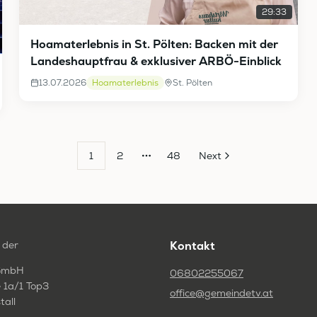
29:33
Hoamaterlebnis in St. Pölten: Backen mit der
Landeshauptfrau & exklusiver ARBÖ-Einblick
13.07.2026
Hoamaterlebnis
St. Pölten
1
2
48
Next
More pages
 der
Kontakt
GmbH
06802255067
 1a/1 Top3
office@gemeindetv.at
tall