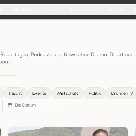
de
Mediathek
Podcast
Reportagen
Über Uns
it Reportagen, Podcasts und News ohne Drama. Direkt aus 
hoam.
InEcht
Events
Wirtschaft
Politik
DrohnenTV
Bis Datum