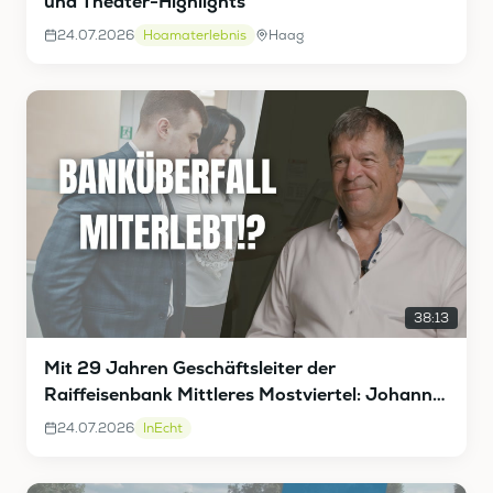
und Theater-Highlights
24.07.2026
Hoamaterlebnis
Haag
38:13
Mit 29 Jahren Geschäftsleiter der
Raiffeisenbank Mittleres Mostviertel: Johann
Vieghofer InEcht
24.07.2026
InEcht