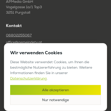
APMedia GmbH
Vogelgasse 1a/1 Top3
3251 Purgstall
Kontakt
06802255067
office@gemeindetv.at
Wir verwenden Cookies
FAQ
Diese Website verwendet Cookies, um Ihnen die
IMPRESSUM
bestmögliche Nutzererfahrung zu bieten. Weitere
DATENSCHUTZ
Informationen finden Sie in unserer
Datenschutzerklärung
.
Werben auf GemeindeTV
Alle akzeptieren
Bericht anfragen
Nur notwendige