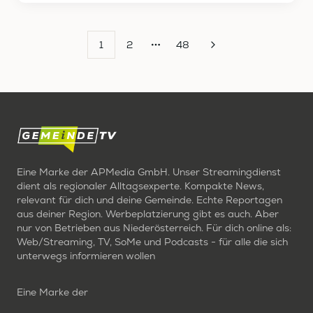
1
2
48
More pages
Eine Marke der APMedia GmbH. Unser Streamingdienst
dient als regionaler Alltagsexperte. Kompakte News,
relevant für dich und deine Gemeinde. Echte Reportagen
aus deiner Region. Werbeplatzierung gibt es auch. Aber
nur von Betrieben aus Niederösterreich. Für dich online als:
Web/Streaming, TV, SoMe und Podcasts - für alle die sich
unterwegs informieren wollen
Eine Marke der