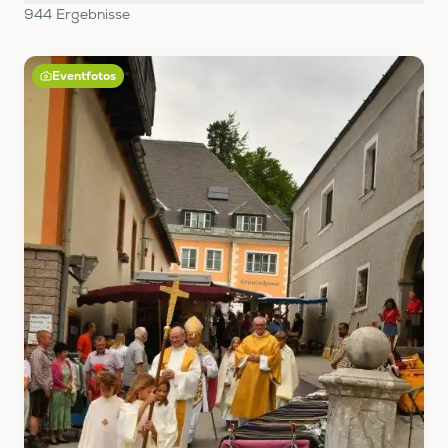
944
Ergebnis
se
Eventfotos