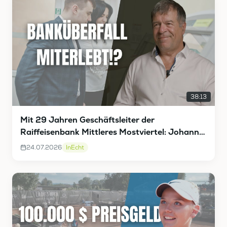
38:13
Mit 29 Jahren Geschäftsleiter der
Raiffeisenbank Mittleres Mostviertel: Johann
Vieghofer InEcht
24.07.2026
InEcht