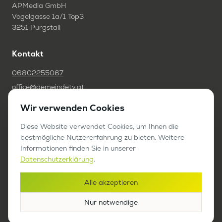
APMedia GmbH
Vogelgasse 1a/1 Top3
3251 Purgstall
Kontakt
06802255067
office@gemeindetv.at
Wir verwenden Cookies
FAQ
IMPRESSUM
Diese Website verwendet Cookies, um Ihnen die
bestmögliche Nutzererfahrung zu bieten. Weitere
DATENSCHUTZ
Informationen finden Sie in unserer
Datenschutzerklärung
.
Werben auf GemeindeTV
Alle akzeptieren
Bericht anfragen
Nur notwendige