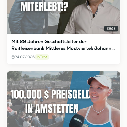
38:13
Mit 29 Jahren Geschäftsleiter der
Raiffeisenbank Mittleres Mostviertel: Johann
Vieghofer InEcht
24.07.2026
InEcht