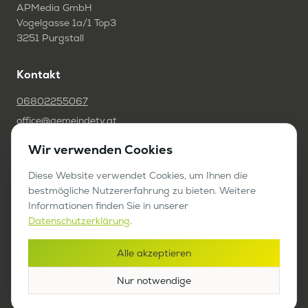
APMedia GmbH
Vogelgasse 1a/1 Top3
3251 Purgstall
Kontakt
06802255067
office@gemeindetv.at
Wir verwenden Cookies
FAQ
IMPRESSUM
Diese Website verwendet Cookies, um Ihnen die
bestmögliche Nutzererfahrung zu bieten. Weitere
DATENSCHUTZ
Informationen finden Sie in unserer
Datenschutzerklärung
.
Werben auf GemeindeTV
Alle akzeptieren
Bericht anfragen
Nur notwendige