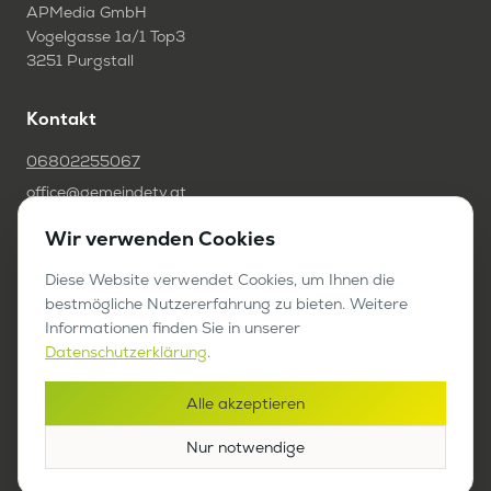
APMedia GmbH
Vogelgasse 1a/1 Top3
3251 Purgstall
Kontakt
06802255067
office@gemeindetv.at
Wir verwenden Cookies
FAQ
IMPRESSUM
Diese Website verwendet Cookies, um Ihnen die
bestmögliche Nutzererfahrung zu bieten. Weitere
DATENSCHUTZ
Informationen finden Sie in unserer
Datenschutzerklärung
.
Werben auf GemeindeTV
Alle akzeptieren
Bericht anfragen
Nur notwendige