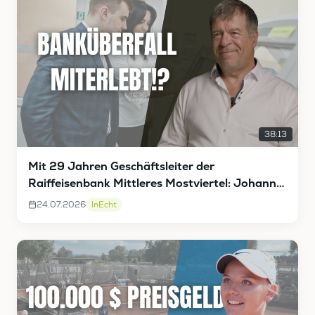
38:13
Mit 29 Jahren Geschäftsleiter der
Raiffeisenbank Mittleres Mostviertel: Johann
Vieghofer InEcht
24.07.2026
InEcht