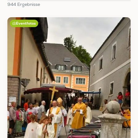
944
Ergebnis
se
Eventfotos