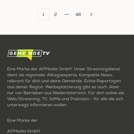
1
2
48
More pages
Eine Marke der APMedia GmbH. Unser Streamingdienst
dient als regionaler Alltagsexperte. Kompakte News,
relevant für dich und deine Gemeinde. Echte Reportagen
aus deiner Region. Werbeplatzierung gibt es auch. Aber
nur von Betrieben aus Niederösterreich. Für dich online als:
Web/Streaming, TV, SoMe und Podcasts - für alle die sich
unterwegs informieren wollen
Eine Marke der
APMedia GmbH