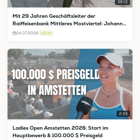
38:13
Mit 29 Jahren Geschäftsleiter der
Raiffeisenbank Mittleres Mostviertel: Johann
Vieghofer InEcht
24.07.2026
InEcht
2:33
Ladies Open Amstetten 2026: Start im
Hauptbewerb & 100.000 $ Preisgeld