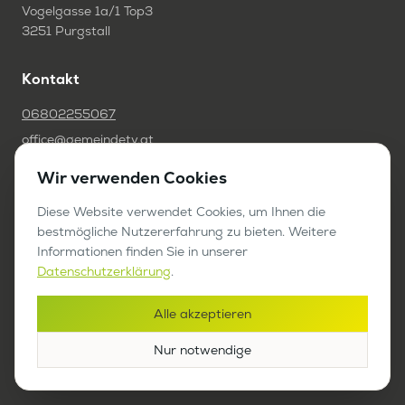
Vogelgasse 1a/1 Top3
3251 Purgstall
Kontakt
06802255067
office@gemeindetv.at
Wir verwenden Cookies
FAQ
Diese Website verwendet Cookies, um Ihnen die
IMPRESSUM
bestmögliche Nutzererfahrung zu bieten. Weitere
DATENSCHUTZ
Informationen finden Sie in unserer
Datenschutzerklärung
.
Werben auf GemeindeTV
Alle akzeptieren
Bericht anfragen
Nur notwendige