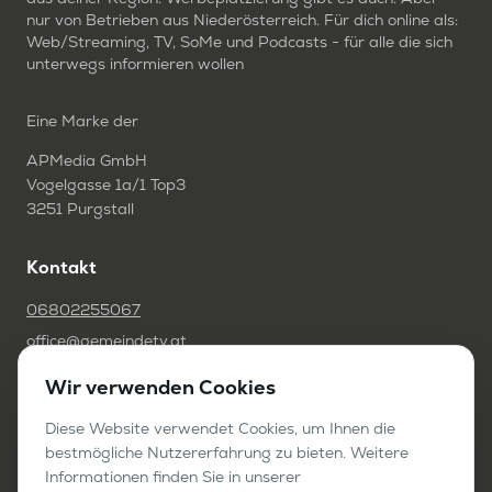
nur von Betrieben aus Niederösterreich. Für dich online als:
Web/Streaming, TV, SoMe und Podcasts - für alle die sich
unterwegs informieren wollen
Eine Marke der
APMedia GmbH
Vogelgasse 1a/1 Top3
3251 Purgstall
Kontakt
06802255067
office@gemeindetv.at
Wir verwenden Cookies
FAQ
IMPRESSUM
Diese Website verwendet Cookies, um Ihnen die
bestmögliche Nutzererfahrung zu bieten. Weitere
DATENSCHUTZ
Informationen finden Sie in unserer