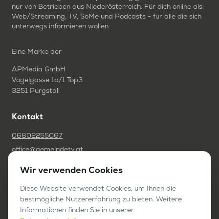
nur von Betrieben aus Niederösterreich. Für dich online als:
Web/Streaming, TV, SoMe und Podcasts - für alle die sich
unterwegs informieren wollen
Eine Marke der
APMedia GmbH
Vogelgasse 1a/1 Top3
3251 Purgstall
Kontakt
06802255067
office@gemeindetv.at
Wir verwenden Cookies
FAQ
IMPRESSUM
Diese Website verwendet Cookies, um Ihnen die
bestmögliche Nutzererfahrung zu bieten. Weitere
DATENSCHUTZ
Informationen finden Sie in unserer